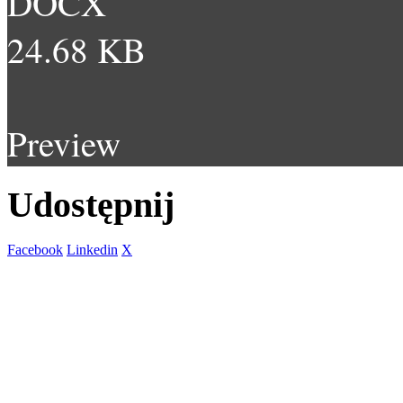
DOCX
24.68 KB
Preview
Udostępnij
Facebook
Linkedin
X