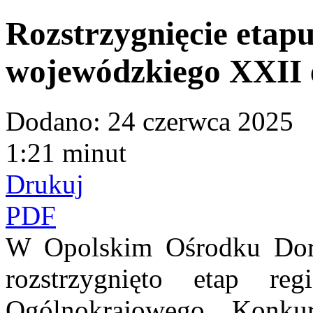
Rozstrzygnięcie etapu
wojewódzkiego XXII
Dodano:
24 czerwca 2025
1:21 minut
Drukuj
PDF
W Opolskim Ośrodku Dor
rozstrzygnięto etap r
Ogólnokrajowego Konku