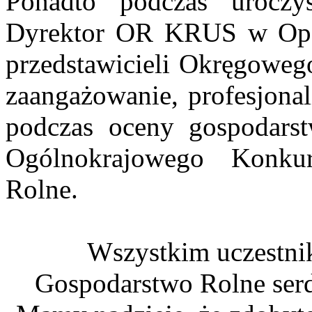
Ponadto podczas uroczy
Dyrektor OR KRUS w Opol
przedstawicieli Okręgoweg
zaangażowanie, profesjona
podczas oceny gospodars
Ogólnokrajowego Konku
Rolne.
Wszystkim uczestni
Gospodarstwo Rolne serd