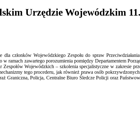
olskim Urzędzie Wojewódzkim 11.
yczne dla członków Wojewódzkiego Zespołu do spraw Przeciwdziałani
o w ramach zawartego porozumienia pomiędzy Departamentem Porządk
r Zespołów Wojewódzkich – szkolenia specjalistyczne w zakresie prz
mechanizmy tego procederu, jak również prawa osób pokrzywdzonych 
Straż Graniczna, Policja, Centralne Biuro Śledcze Policji oraz Państwo