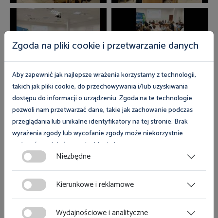
Zgoda na pliki cookie i przetwarzanie danych
Aby zapewnić jak najlepsze wrażenia korzystamy z technologii,
takich jak pliki cookie, do przechowywania i/lub uzyskiwania
dostępu do informacji o urządzeniu. Zgoda na te technologie
pozwoli nam przetwarzać dane, takie jak zachowanie podczas
przeglądania lub unikalne identyfikatory na tej stronie. Brak
wyrażenia zgody lub wycofanie zgody może niekorzystnie
wpłynąć na niektóre cechy i funkcje.
Niezbędne
Zgoda na pliki cookies jest dobrowolna i można ją wycofać lub
zmodyfikować w dowolnym momencie klikając w przycisk
Kierunkowe i reklamowe
ciasteczka w lewym dolnym rogu strony. Więcej informacji
polityce plików cookies
znajdziesz w
.
Wydajnościowe i analityczne