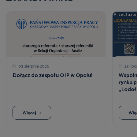
03 sierpnia 2026
23 lip
Dołącz do zespołu OIP w Opolu!
Wspóln
rynku p
„Lodoł
Więcej
Wię